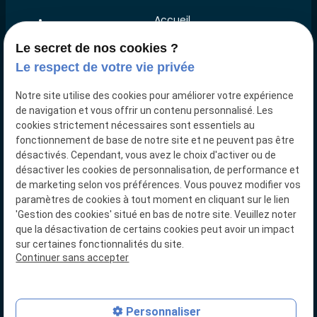
Accueil
Le Cabinet
Le secret de nos cookies ?
Le respect de votre vie privée
Compétences
International
Notre site utilise des cookies pour améliorer votre expérience
de navigation et vous offrir un contenu personnalisé. Les
Honoraires
cookies strictement nécessaires sont essentiels au
Actualités
fonctionnement de base de notre site et ne peuvent pas être
désactivés. Cependant, vous avez le choix d'activer ou de
Prendre contact
désactiver les cookies de personnalisation, de performance et
de marketing selon vos préférences. Vous pouvez modifier vos
paramètres de cookies à tout moment en cliquant sur le lien
Mentions
Politique de
Gestion
Plan
'Gestion des cookies' situé en bas de notre site. Veuillez noter
légales
confidentialité
des
du
que la désactivation de certains cookies peut avoir un impact
cookies
site
sur certaines fonctionnalités du site.
Siret :
79005597400030
Continuer sans accepter
Personnaliser