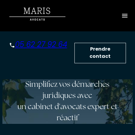
Panneau de gestion des cookies
menu
05 62 27 92 64
Prendre
contact
Simplifiez vos démarches
juridiques avec
un cabinet d'avocats expert et
réactif