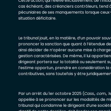
Cette action, qui relève exclusivement de l’initiat
cas échéant, des créanciers contrôleurs, tend 
pécuniaires de ses manquements lorsque ceux-c
situation déficitaire.
Le tribunal jouit, en la matière, d’un pouvoir so
prononcer la sanction que quant à l’étendue de 
ainsi décider de n’opérer aucune mise à charge
gestion caractérisées. De même, il lui appartien
dirigeant portera sur la totalité ou seulement sur 
l’estime opportun, prendre en considération la s
contributives, sans toutefois y être juridiquemen
Par un arrêt du 1er octobre 2025 (
Cass., com., 
appelée à se prononcer sur les modalités de mi
tribunal qui condamne le dirigeant d’une société 