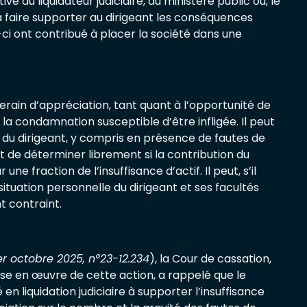
ive du liquidateur judiciaire, du ministère public ou, le
à faire supporter au dirigeant les conséquences
i ont contribué à placer la société dans une
uverain d’appréciation, tant quant à l’opportunité de
la condamnation susceptible d’être infligée. Il peut
 du dirigeant, y compris en présence de fautes de
t de déterminer librement si la contribution du
une fraction de l’insuffisance d’actif. Il peut, s’il
ituation personnelle du dirigeant et ses facultés
t contraint.
1er octobre 2025, n°23-12.234
), la Cour de cassation,
se en œuvre de cette action, a rappelé que le
en liquidation judiciaire à supporter l’insuffisance