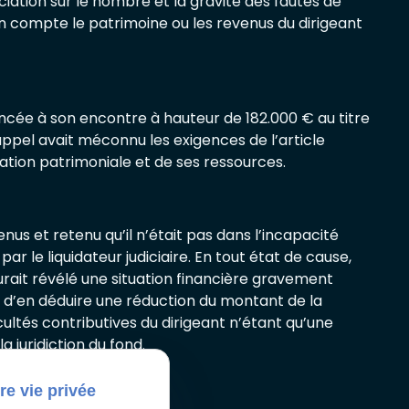
ciation sur le nombre et la gravité des fautes de
 compte le patrimoine ou les revenus du dirigeant
cée à son encontre à hauteur de 182.000 € au titre
’appel avait méconnu les exigences de l’article
ation patrimoniale et de ses ressources.
us et retenu qu’il n’était pas dans l’incapacité
ar le liquidateur judiciaire. En tout état de cause,
rait révélé une situation financière gravement
 d’en déduire une réduction du montant de la
ultés contributives du dirigeant n’étant qu’une
a juridiction du fond.
re vie privée
Autoriser
sactivé.