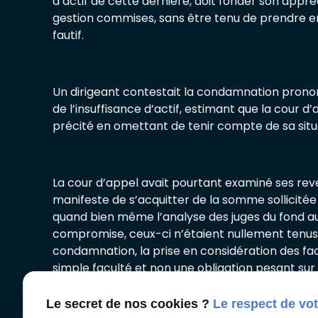
d’actif de cette dernière, doit fonder son appré
gestion commises, sans être tenu de prendre en
fautif.
Un dirigeant contestait la condamnation pronon
de l’insuffisance d’actif, estimant que la cour d
précité en omettant de tenir compte de sa situ
La cour d’appel avait pourtant examiné ses reven
manifeste de s’acquitter de la somme sollicitée p
quand bien même l’analyse des juges du fond au
compromise, ceux-ci n’étaient nullement tenus
condamnation, la prise en considération des fac
simple faculté et non une obligation pesant sur l
Le secret de nos cookies ?
Le respect de vot
Autoriser
X (formerly Twitter) est désactivé.
Facebook est dé